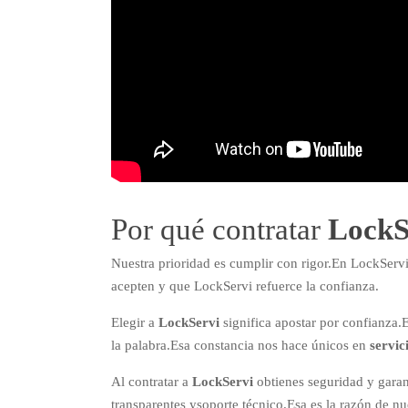
Por qué contratar
LockS
Nuestra prioridad es cumplir con rigor.En LockServi
acepten y que LockServi refuerce la confianza.
Elegir a
LockServi
significa apostar por confianza.
la palabra.Esa constancia nos hace únicos en
servic
Al contratar a
LockServi
obtienes seguridad y garant
transparentes ysoporte técnico.Esa es la razón de n