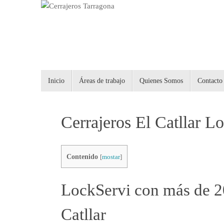
Saltar
al
contenido
Saltar
Inicio
Áreas de trabajo
Quienes Somos
Contacto
al
contenido
Cerrajeros El Catllar L
Contenido
[
mostar
]
LockServi con más de 20
Catllar