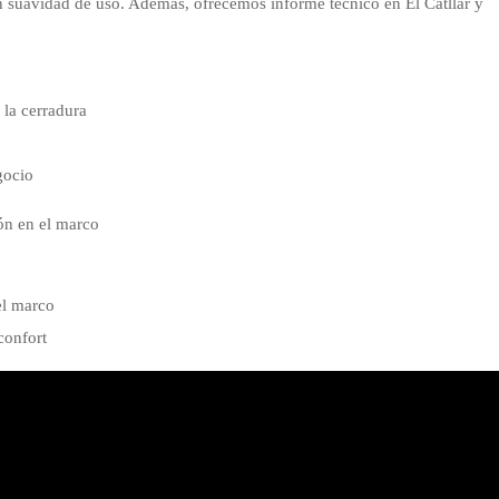
suavidad de uso. Además, ofrecemos informe técnico en El Catllar y
 la cerradura
gocio
ón en el marco
el marco
confort