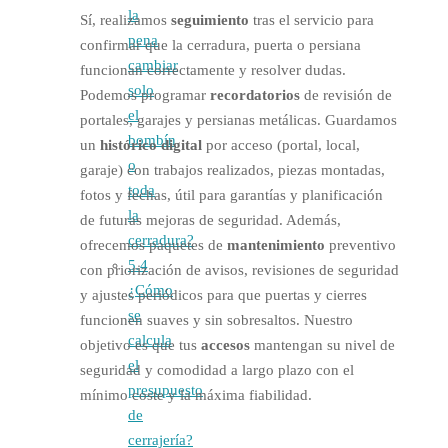
la
Sí, realizamos
seguimiento
tras el servicio para
pena
confirmar que la cerradura, puerta o persiana
cambiar
funcionan correctamente y resolver dudas.
solo
Podemos programar
recordatorios
de revisión de
el
portales, garajes y persianas metálicas. Guardamos
bombín
un
histórico digital
por acceso (portal, local,
o
garaje) con trabajos realizados, piezas montadas,
toda
fotos y fechas, útil para garantías y planificación
la
de futuras mejoras de seguridad. Además,
cerradura?
ofrecemos paquetes de
mantenimiento
preventivo
5.4
con priorización de avisos, revisiones de seguridad
¿Cómo
y ajustes periódicos para que puertas y cierres
se
funcionen suaves y sin sobresaltos. Nuestro
calcula
objetivo es que tus
accesos
mantengan su nivel de
el
seguridad y comodidad a largo plazo con el
presupuesto
mínimo coste y la máxima fiabilidad.
de
cerrajería?