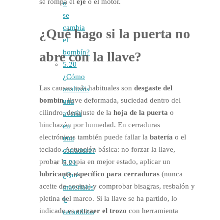
se rompa el
eje
o el motor.
o
se
cambia
¿Qué hago si la
puerta no
el
bombín?
abre
con la llave?
5.20
¿Cómo
Las causas más habituales son
desgaste del
analizáis
bombín
, llave deformada, suciedad dentro del
una
cilindro, desajuste de la
hoja de la puerta
o
avería
hinchazón por humedad. En cerraduras
en
electrónicas también puede fallar la
batería
o el
una
teclado. Actuación básica: no forzar la llave,
cerradura?
probar la copia en mejor estado, aplicar un
5.21
lubricante específico para cerraduras
(nunca
¿Qué
aceite de cocina) y comprobar bisagras, resbalón y
materiales
pletina del marco. Si la llave se ha partido, lo
y
indicado es
extraer el trozo
con herramienta
recambios