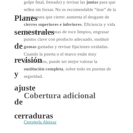
golpe final, frenado) y revisar las
juntas
para que
sellen sin forzar. No es recomendable “tirar” de la
Planes
puerta para que cierre: aumenta el desgaste de
cierres superiores e inferiores
. Eficiencia y vida
semestrales
útil: mantener zonas de roce limpios, engrasar
puntos clave con producto adecuado, sustituir
de
gomas
gastadas y revisar fijaciones oxidadas.
Cuando la puerta o el marco están muy
revisión
deteriorados, puede ser mejor valorar la
sustitución completa
, sobre todo en puertas de
y
seguridad.
ajuste
Cobertura adicional
de
cerraduras
Cerrajería Aleixar