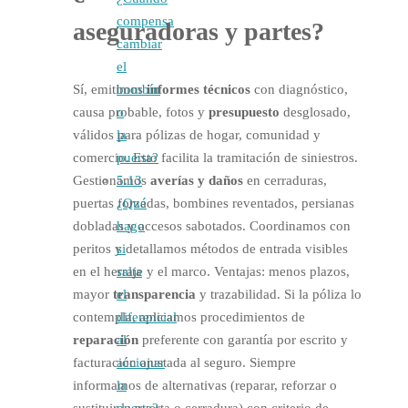
compensa
aseguradoras
y partes?
cambiar
el
Sí, emitimos
informes técnicos
con diagnóstico,
bombín
causa probable, fotos y
presupuesto
desglosado,
o
válidos para pólizas de hogar, comunidad y
la
comercio. Esto facilita la tramitación de siniestros.
puerta?
Gestionamos
averías y daños
en cerraduras,
5.13
puertas forzadas, bombines reventados, persianas
¿Qué
dobladas y accesos sabotados. Coordinamos con
hago
peritos y detallamos métodos de entrada visibles
si
en el herraje y el marco. Ventajas: menos plazos,
salta
mayor
transparencia
y trazabilidad. Si la póliza lo
el
contempla, aplicamos procedimientos de
diferencial
reparación
preferente con garantía por escrito y
al
facturación ajustada al seguro. Siempre
accionar
informamos de alternativas (reparar, reforzar o
la
sustituir la puerta o cerradura) con criterio de
puerta?