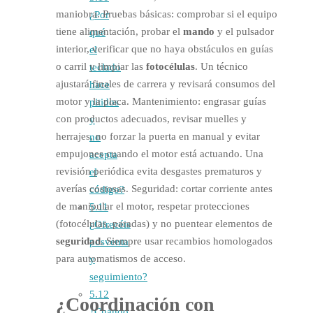
maniobra. Pruebas básicas: comprobar si el equipo
¿Por
tiene alimentación, probar el
mando
y el pulsador
qué
interior, verificar que no haya obstáculos en guías
el
o carril y limpiar las
fotocélulas
. Un técnico
teclado
ajustará finales de carrera y revisará consumos del
hace
motor y la placa. Mantenimiento: engrasar guías
pitidos
con productos adecuados, revisar muelles y
y
herrajes, no forzar la puerta en manual y evitar
no
empujones cuando el motor está actuando. Una
acepta
revisión periódica evita desgastes prematuros y
el
averías costosas. Seguridad: cortar corriente antes
código?
de manipular el motor, respetar protecciones
5.11
(fotocélulas, paradas) y no puentear elementos de
¿Ofrecéis
seguridad
. Siempre usar recambios homologados
posventa
para automatismos de acceso.
y
seguimiento?
5.12
¿Coordinación con
¿Cuándo