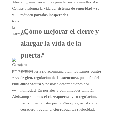
Aleixar,
programar revisiones para tensar los muelles. Así
Centro
se prolonga la vida del
sistema de seguridad
y se
y
reducen
paradas inesperadas
.
toda
la
¿Cómo mejorar el
cierre
y
Tarragona.
alargar la vida de la
puerta?
Si una puerta no acompaña bien, revisamos
puntos
de giro
, regulación de la
estructura
, posición del
embocadura
y posibles deformaciones por
humedad
. En portales y comunidades también
comprobamos el
cierrapuertas
y su regulación.
Pasos útiles: ajustar pernios/bisagras, recolocar el
cerradero, regular el
cierrapuertas
(velocidad,