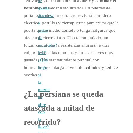
se
“en vacío”, normalmente toca
abrir y cambiar el
queda
bombín
o el mecanismo interior. En puertas de
atascada
portal o locales, un cerrajero revisará cerradero
a
eléctrico, pestillos y cierrapuertas para evitar que la
mitad
puerta quede medio cerrada o tenga holguras que
de
afecten al cierre diario. Uso recomendado: no
recorrido?
forzar cuando haya resistencia anormal, evitar
5.17
colgar peso en las manillas y no usar llaves muy
¿Qué
gastadas. Un mantenimiento puntual con
hago
lubricante seco alarga la vida del
cilindro
y reduce
si
averías.
la
puerta
¿La persiana se queda
no
abre
atascada
a mitad de
con
la
recorrido?
llave?