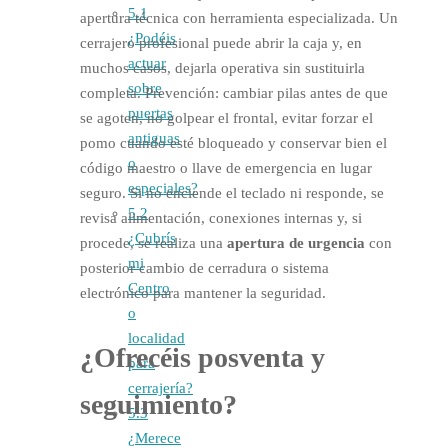
5.1
apertura técnica con herramienta especializada. Un
¿Podéis
cerrajero profesional puede abrir la caja y, en
actuar
muchos casos, dejarla operativa sin sustituirla
sobre
completa. Prevención: cambiar pilas antes de que
puertas
se agoten, no golpear el frontal, evitar forzar el
antiguas
pomo cuando esté bloqueado y conservar bien el
o
código maestro o llave de emergencia en lugar
especiales?
seguro. Si no enciende el teclado ni responde, se
5.2
revisa alimentación, conexiones internas y, si
¿Cubrís
procede, se realiza una
apertura de urgencia
con
mi
posterior cambio de cerradura o sistema
Centro
electrónico para mantener la seguridad.
o
localidad
¿Ofrecéis
posventa
y
para
cerrajería?
seguimiento?
5.3
¿Merece