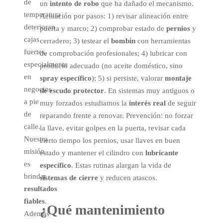
de
un
intento de robo
que ha dañado el mecanismo.
temperatura
Actuación por pasos: 1) revisar alineación entre
deterioran
puerta y marco; 2) comprobar estado de
pernios
y
cajas
cerradero; 3) testear el
bombín
con herramientas
fuertes,
de comprobación profesionales; 4) lubricar con
especialmente
producto adecuado (no aceite doméstico, sino
en
spray específico
); 5) si persiste, valorar
montaje
negocios
de escudo protector
. En sistemas muy antiguos o
a pie
muy forzados estudiamos la
interés real
de seguir
de
reparando frente a renovar. Prevención: no forzar
calle.
la llave, evitar golpes en la puerta, revisar cada
Nuestra
cierto tiempo los pernios, usar llaves en buen
misión
estado y mantener el cilindro con
lubricante
es
específico
. Estas rutinas alargan la vida de
brindar
sistemas de cierre
y reducen atascos.
resultados
fiables
.
¿Qué mantenimiento
Además