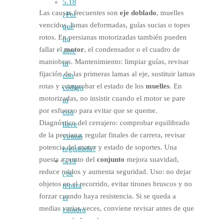
5.18
Las causas frecuentes son
eje doblado
, muelles
¿Por
vencidos, lamas deformadas, guías sucias o topes
qué
rotos. En persianas motorizadas también pueden
no
fallar el
motor
, el condensador o el cuadro de
abre
maniobras. Mantenimiento: limpiar guías, revisar
ni
fijación de las primeras lamas al eje, sustituir lamas
con
rotas y comprobar el estado de los
muelles
. En
código
motorizadas, no insistir cuando el motor se pare
ni
por esfuerzo para evitar que se queme.
con
Diagnóstico del cerrajero: comprobar equilibrado
llave
de la persiana, regular finales de carrera, revisar
virtual
potencia del motor y estado de soportes. Una
registrada?
puesta a punto del
conjunto
mejora suavidad,
5.19
reduce ruidos y aumenta seguridad. Uso: no dejar
¿Se
objetos en el recorrido, evitar tirones bruscos y no
repara
forzar cuando haya resistencia. Si se queda a
el
medias varias veces, conviene revisar antes de que
cilindro