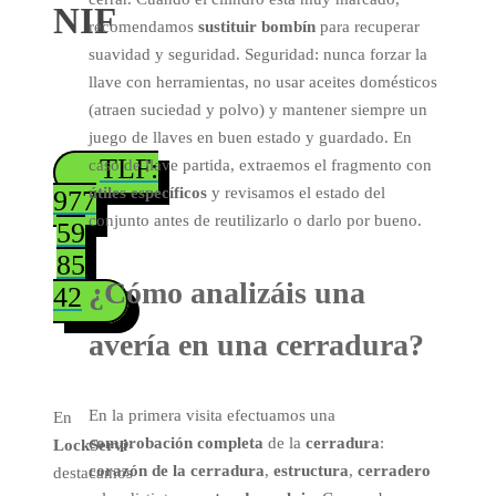
NIF
recomendamos
sustituir bombín
para recuperar
suavidad y seguridad. Seguridad: nunca forzar la
llave con herramientas, no usar aceites domésticos
(atraen suciedad y polvo) y mantener siempre un
juego de llaves en buen estado y guardado. En
TLF:
caso de llave partida, extraemos el fragmento con
útiles específicos
y revisamos el estado del
977
conjunto antes de reutilizarlo o darlo por bueno.
59
85
¿Cómo analizáis una
42
avería
en una cerradura?
En la primera visita efectuamos una
En
comprobación completa
de la
cerradura
:
LockServi
corazón de la cerradura
,
estructura
,
cerradero
destacamos