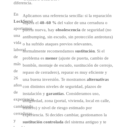
diferencia.
En
Aplicamos una referencia sencilla: si la reparación
LockServi
supera el
40–60 %
del valor de una cerradura o
aportamos
puerta nueva, hay
obsolescencia
de seguridad (no
una
antibumping, sin escudo, sin protección antirotura)
vida
o ha sufrido ataques previos relevantes,
laboral
normalmente recomendamos
sustitución
. Si el
de
problema es
menor
(ajuste de puerta, cambio de
más
bombín, montaje de escudo, sustitución de cerrojo,
de
repaso de cerradero), reparar es muy eficiente y
26
una buena inversión. Te mostramos
alternativas
años
con distintos niveles de seguridad, plazos de
de
instalación y
garantías
. Consideramos uso,
experiencia
antigüedad, zona (portal, vivienda, local en calle,
cambiando
trastero) y nivel de riesgo estimado por
cerraduras
experiencia. Si decides cambiar, gestionamos la
y
sustitución controlada
del sistema antiguo y te