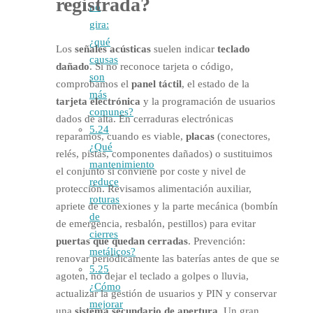
registrada?
no
gira:
¿qué
Los
señales acústicas
suelen indicar
teclado
causas
dañado
. Si no reconoce tarjeta o código,
son
comprobamos el
panel táctil
, el estado de la
más
tarjeta electrónica
y la programación de usuarios
comunes?
dados de alta. En cerraduras electrónicas
5.24
reparamos, cuando es viable,
placas
(conectores,
¿Qué
relés, pistas, componentes dañados) o sustituimos
mantenimiento
el conjunto si conviene por coste y nivel de
reduce
protección. Revisamos alimentación auxiliar,
roturas
apriete de conexiones y la parte mecánica (bombín
de
de emergencia, resbalón, pestillos) para evitar
cierres
puertas que quedan cerradas
. Prevención:
metálicos?
renovar periódicamente las baterías antes de que se
5.25
agoten, no dejar el teclado a golpes o lluvia,
¿Cómo
actualizar la gestión de usuarios y PIN y conservar
mejorar
una
sistema secundario de apertura
. Un gran