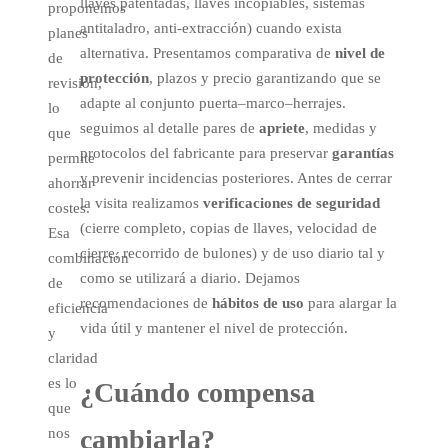
llaves patentadas, llaves incopiables, sistemas
proponemos
antitaladro, anti-extracción) cuando exista
planes
alternativa. Presentamos comparativa de
nivel de
de
protección
, plazos y precio garantizando que se
revisión,
adapte al conjunto puerta–marco–herrajes.
lo
seguimos al detalle pares de
apriete
, medidas y
que
protocolos del fabricante para preservar
garantías
permite
y prevenir incidencias posteriores. Antes de cerrar
ahorrar
la visita realizamos
verificaciones de seguridad
costes.
(cierre completo, copias de llaves, velocidad de
Esa
cierre, recorrido de bulones) y de uso diario tal y
combinación
como se utilizará a diario. Dejamos
de
recomendaciones de
hábitos de uso
para alargar la
eficiencia
vida útil y mantener el nivel de protección.
y
claridad
es lo
¿Cuándo compensa
que
cambiarla?
nos