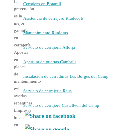
La
Cerrajero en Botarell
prevención
es la
Asistencia de cerrajero Riudecols
mejor
garantía
Mantenimiento Riudoms
en
cerrajería.
Servicio de cerrajería Alforja
Apostar
en
Apertura de puertas Cambrils
planes
de
Instalación de cerraduras Les Borges del Camp
mantenimiento
evita
Servicio de cerrajería Reus
averías
repentinas.
Servicio de cerrajero Castellvell del Camp
Empresas
locales
en