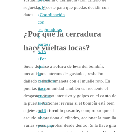
seguridad y coste para que puedas decidir con
5.14
datos.
¿Coordinación
con
aseguradoras
¿Por qué la cerradura
y
partes?
hace
vueltas locas
?
5.15
¿Por
qué
Suele deberse a
rotura de leva
del bombín,
la
mecanismos internos desgastados, resbalón
cerradura
dañado o tirador/maneta con el muelle roto. En
hace
puertas de comunidad también es frecuente el
vueltas
desgaste por uso intensivo y golpes en el
canto
de
locas?
la puerta. Acciones: revisar si el bombín está bien
5.16
sujeto con su
tornillo pasante
, comprobar que el
¿La
escudo no presiona al cilindro, accionar la manilla
persiana
varias veces y probar desde dentro. Si la llave gira