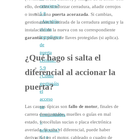
cerrajero?
ello, decides si reforzar cerradura, añadir cerrojos
5.8
o instalar una
puerta acorazada
. Si cambias,
¿Atendéis
gestionamos la retirada de la cerradura antigua y la
avisos
instalación de la nueva con su correspondiente
inmediatos
garantía
y juego de llaves protegidas (si aplica).
de
puerta
¿Qué hago si salta el
cerrada?
5.9
diferencial
al accionar la
¿Cómo
gestionáis
puerta?
el
acceso
Las causas típicas son
fallo de motor
, finales de
en
carrera desajustados, muelles o guías en mal
comunidades
estado, fotocélulas sucias o placa electrónica
y
averiada. Si salta el diferencial, puede haber
negocios?
derivación en el motor, cableado o cuadro de
5.10