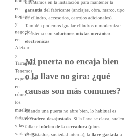
bombines
orientamos en la instalación para mantener la
en
garantía
del fabricante (anclajes, obra, marco, tipo
hogares
de cilindro, accesorios, cerrojos adicionales).
y
También podemos igualar cilindros o modernizar
negocios
el sistema con
soluciones mixtas mecánico–
en
electrónicas
.
Aleixar
y
Mi puerta no encaja bien
Tarragona.
Tenemos
o la llave no gira: ¿qué
experiencia
en
causas son más comunes?
cómo
los
muelles
Cuando una puerta no abre bien, lo habitual es
fatigados
cerradero desajustado
. Si la llave se clava, suelen
y las
fallar el
núcleo de la cerradura
(pines
variaciones
desgastados, suciedad interna), la
llave gastada
o