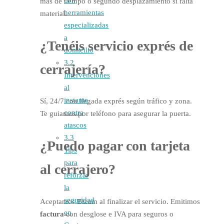
más de tiempo o segundo desplazamiento si falta
herramientas
material.
especializadas
a
¿Tenéis servicio exprés de
domicilio
3.2
cerrajería?
Intervenciones
al
instante
Sí, 24/7 con llegada exprés según tráfico y zona.
contra
Te guiamos por teléfono para asegurar la puerta.
atascos
3.3
¿Puedo pagar con tarjeta
Tips
para
al cerrajero?
reforzar
la
seguridad
Aceptamos Bizum al finalizar el servicio. Emitimos
en
factura
con desglose e IVA para seguros o