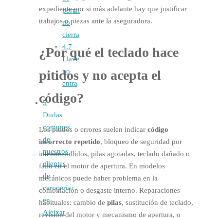
expediente por si más adelante hay que justificar
portal
trabajos o piezas ante la aseguradora.
no
cierra
4.7
¿Por qué el teclado hace
Llave
no
pitidos
y no acepta el
entra
código?
5
Dudas
comunes
Los pitidos o errores suelen indicar
código
de
incorrecto repetido
, bloqueo de seguridad por
nuestros
intentos fallidos, pilas agotadas, teclado dañado o
clientes
fallo en el motor de apertura. En modelos
de
mecánicos puede haber problema en la
cerrajería
combinación o desgaste interno. Reparaciones
en
habituales: cambio de
pilas
, sustitución de teclado,
Aleixar
revisión del motor y mecanismo de apertura, o