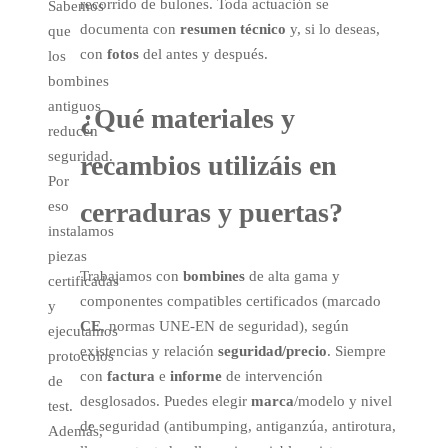
recorrido de bulones. Toda actuación se
Sabemos
documenta con
resumen técnico
y, si lo deseas,
que
con
fotos
del antes y después.
los
bombines
antiguos
¿Qué
materiales y
reducen
seguridad.
recambios
utilizáis en
Por
cerraduras y puertas?
eso
instalamos
piezas
Trabajamos con
bombines
de alta gama y
certificadas
componentes compatibles certificados (marcado
y
CE
, normas UNE-EN de seguridad), según
ejecutamos
existencias y relación
seguridad/precio
. Siempre
protocolos
con
factura
e
informe
de intervención
de
desglosados. Puedes elegir
marca
/modelo y nivel
test.
de seguridad (antibumping, antiganzúa, antirotura,
Además,