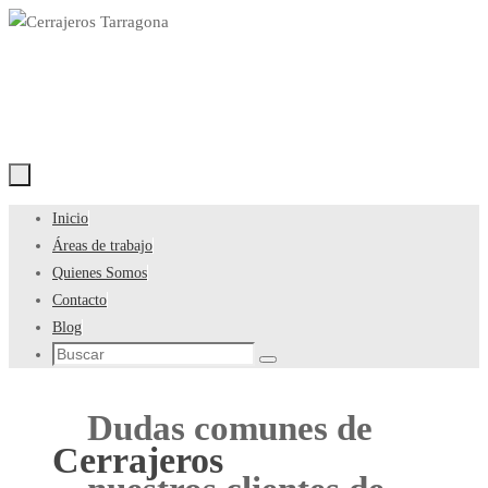
Saltar
al
contenido
Saltar
Inicio
al
Áreas de trabajo
contenido
Quienes Somos
Contacto
Blog
Búsqueda
Buscar
para:
Dudas comunes de
Cerrajeros