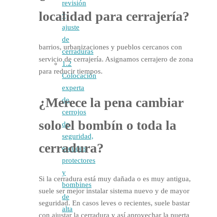
revisión
localidad para cerrajería?
y
ajuste
de
barrios, urbanizaciones y pueblos cercanos con
cerraduras
servicio de cerrajería. Asignamos cerrajero de zona
1.2
para reducir tiempos.
Colocación
experta
¿Merece la pena cambiar
de
cerrojos
solo el bombín o toda la
de
seguridad,
cerradura?
escudos
protectores
y
Si la cerradura está muy dañada o es muy antigua,
bombines
suele ser mejor instalar sistema nuevo y de mayor
de
seguridad. En casos leves o recientes, suele bastar
alta
con ajustar la cerradura y así aprovechar la puerta