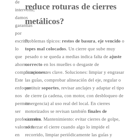
de
reduce
roturas
de cierres
intervenir,
damos
metálicos?
garantías
por
escrito,
Problemas típicos:
restos de basura
,
eje vencido
o
lo
topes mal colocados
. Un cierre que sube muy
que
pesado o se queda a medias indica falta de
ajuste
ahorra
correcto
en los muelles o desgaste de
complicaciones.
componentes clave. Soluciones: limpiar y engrasar
Este
las guías, comprobar alineación del eje, regular o
enfoque
sustituir
soportes
, revisar anclajes y adaptar el tipo
nos
de cierre (a cadena, con motor, con desbloqueo de
permite
emergencia) al uso real del local. En cierres
ser
motorizados se revisan también
finales de
profesionales
carrera
. Mantenimiento: evitar cierres de golpe,
valorados
no forzar el cierre cuando algo lo impide el
en
recorrido, limpiar periódicamente las guías y