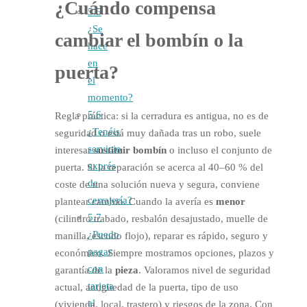
¿Cuándo compensa
5.5
¿Se
cambiar el
bombín
o la
hace
en
puerta?
el
momento?
5.6
Regla práctica: si la cerradura es antigua, no es de
¿Tenéis
seguridad o está muy dañada tras un robo, suele
servicio
interesar
sustituir bombín
o incluso el conjunto de
exprés
puerta. Si la reparación se acerca al 40–60 % del
de
coste de una solución nueva y segura, conviene
cerrajería?
plantear cambio. Cuando la avería es
menor
5.7
(cilindro trabado, resbalón desajustado, muelle de
¿Puedo
manilla, escudo flojo), reparar es rápido, seguro y
pagar
económico. Siempre mostramos opciones, plazos y
con
garantía de la
pieza
. Valoramos nivel de seguridad
tarjeta
actual, antigüedad de la puerta, tipo de uso
al
(vivienda, local, trastero) y riesgos de la zona. Con