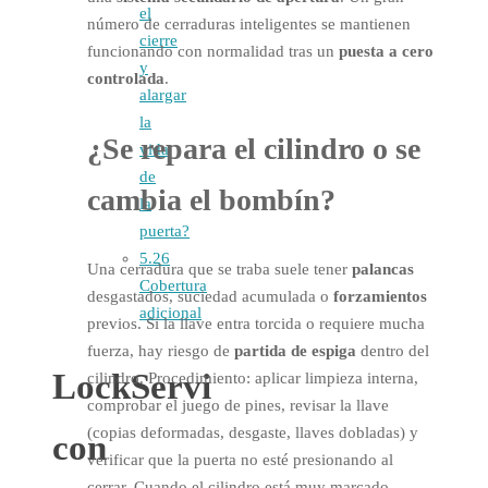
el
número de cerraduras inteligentes se mantienen
cierre
funcionando con normalidad tras un
puesta a cero
y
controlada
.
alargar
la
¿Se repara el cilindro o se
vida
de
cambia el
bombín
?
la
puerta?
5.26
Una cerradura que se traba suele tener
palancas
Cobertura
desgastados, suciedad acumulada o
forzamientos
adicional
previos. Si la llave entra torcida o requiere mucha
fuerza, hay riesgo de
partida de espiga
dentro del
LockServi
cilindro. Procedimiento: aplicar limpieza interna,
comprobar el juego de pines, revisar la llave
(copias deformadas, desgaste, llaves dobladas) y
con
verificar que la puerta no esté presionando al
cerrar. Cuando el cilindro está muy marcado,