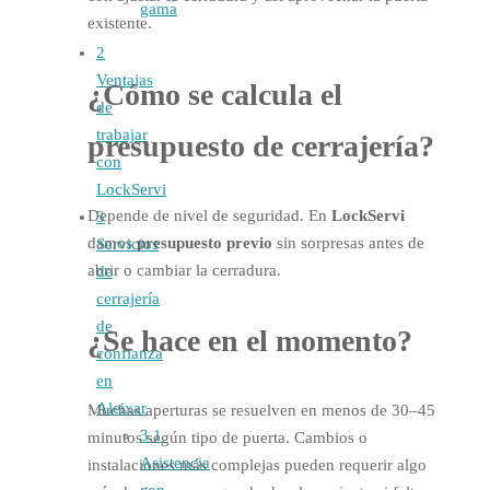
gama
existente.
2
Ventajas
¿Cómo se calcula el
de
trabajar
presupuesto de cerrajería
?
con
LockServi
Depende de nivel de seguridad. En
LockServi
3
damos
presupuesto previo
sin sorpresas antes de
Servicios
abrir o cambiar la cerradura.
de
cerrajería
de
¿Se hace en el momento?
confianza
en
Aleixar
Muchas aperturas se resuelven en menos de 30–45
3.1
minutos según tipo de puerta. Cambios o
Asistencia
instalaciones más complejas pueden requerir algo
con