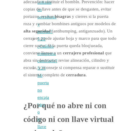
adecuada o sustituir el bombín. Prevención: hacer
utilizáis
copias de llave antes de que se desgasten, evitar
en
portazos, revisar
bisagras
y cierres si la puerta
cerraduras
roza y cambiar bombines antiguos por modelos de
y
alta seguridad
(antibumping, antiganzuado). Un
puertas?
cerrajero puede ajustar hoja y marco para que todo
5.22
cierre suave. Si la puerta queda bloq\ueada,
¿Cuándo
conviene llamar a un
cerrajero profesional
que
compensa
abra sin destrozos, revise alineación, cilindro y
cambiarla?
escudo, y aconseje si compensa reparar o sustituir
5.23
el sistema completo de
cerradura
.
Mi
puerta
no
encaja
¿Por qué no abre ni con
bien
o
código ni con llave virtual
la
llave