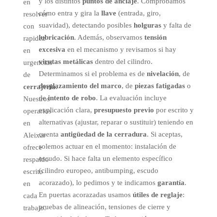
y los distintos
puntos de anclaje
. Comprobamos
en
cómo entra y gira la
llave
(entrada, giro,
resolver
suavidad), detectando posibles
holguras
y falta de
con
lubricación
. Además, observamos
tensión
rapidez
excesiva
en el mecanismo y revisamos si hay
en
virutas metálicas
dentro del cilindro.
urgencias
Determinamos si el problema es de
nivelación
, de
de
desplazamiento del marco
, de
piezas fatigadas
o
cerrajería
.
de
intento de robo
. La evaluación incluye
Nuestros
explicación clara,
presupuesto previo
por escrito y
operarios
alternativas (ajustar, reparar o sustituir) teniendo en
en
cuenta
antigüedad de la cerradura
. Si aceptas,
Aleixar
solemos actuar en el momento: instalación de
ofrece
escudo. Si hace falta un elemento específico
respaldo
(cilindro europeo, antibumping, escudo
escrito
acorazado), lo pedimos y te indicamos
garantía
.
en
En puertas acorazadas usamos
útiles de reglaje
:
cada
pruebas de alineación, tensiones de cierre y
trabajo.