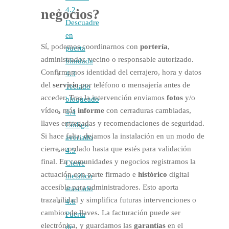
4.2
negocios?
Descuadre
en
Sí, podemos coordinarnos con
portería
,
puerta
administrador, vecino o responsable autorizado.
blindada
Confirmamos identidad del cerrajero, hora y datos
4.3
del
servicio
por teléfono o mensajería antes de
Teclado
acceder. Tras la intervención enviamos
fotos
y/o
bloqueado
vídeo, más
informe
con cerraduras cambiadas,
4.4
llaves entregadas y recomendaciones de seguridad.
Código
Si hace falta, dejamos la instalación en un modo de
averiado
cierre acordado hasta que estés para validación
4.5
final. En comunidades y negocios registramos la
Cierre
actuación con parte firmado e
histórico
digital
metálico
accesible para administradores. Esto aporta
atascado
trazabilidad y simplifica futuras intervenciones o
4.6
cambios de llaves. La facturación puede ser
Puerta
electrónica, y guardamos las
garantías
en el
de