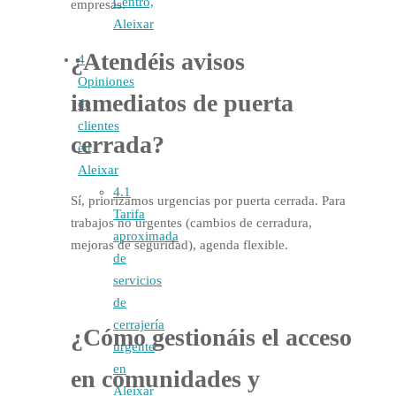
Centro,
empresas.
Aleixar
¿Atendéis avisos
4
Opiniones
inmediatos de puerta
de
clientes
cerrada?
en
Aleixar
4.1
Sí, priorizamos urgencias por puerta cerrada. Para
Tarifa
trabajos no urgentes (cambios de cerradura,
aproximada
mejoras de seguridad), agenda flexible.
de
servicios
de
cerrajería
¿Cómo gestionáis el
acceso
urgente
en
en comunidades y
Aleixar