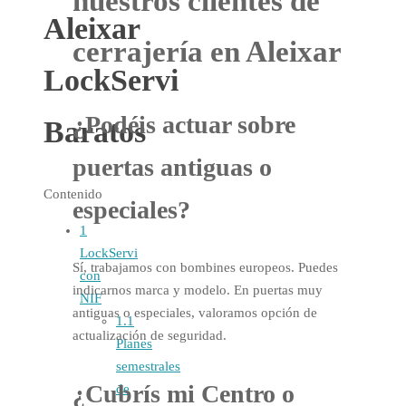
nuestros clientes de
Aleixar
cerrajería en Aleixar
LockServi
¿Podéis actuar sobre
Baratos
puertas antiguas o
Contenido
especiales?
1
LockServi
Sí, trabajamos con bombines europeos. Puedes
con
indicarnos marca y modelo. En puertas muy
NIF
antiguas o especiales, valoramos opción de
1.1
actualización de seguridad.
Planes
semestrales
¿Cubrís mi Centro o
de